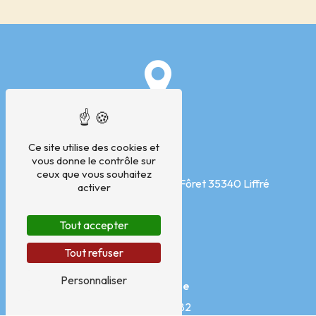
Ce site utilise des cookies et
vous donne le contrôle sur
Adresse
ceux que vous souhaitez
Pôle médical, Avenue de la Fôret
35340 Liffré
activer
Tout accepter
Tout refuser
Personnaliser
Téléphone
07 76 11 36 82