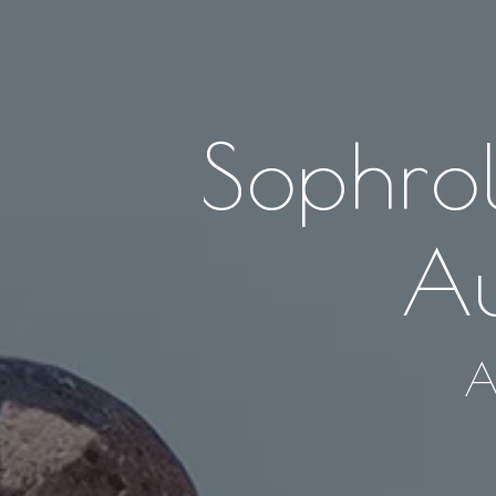
Sophrol
Au
A