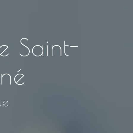
e Saint-
gné
ue