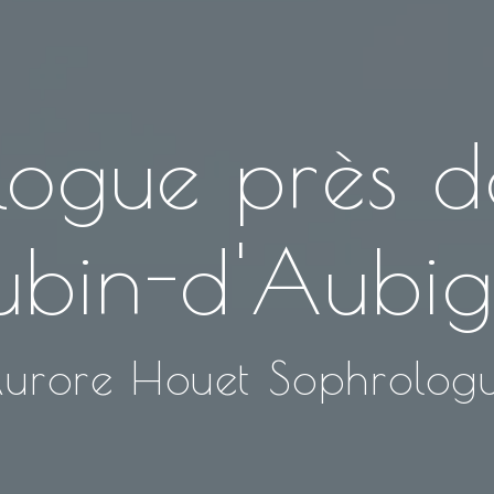
ogue près d
bin-d'Aubi
urore Houet Sophrolog