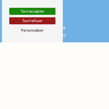
Tout accepter
Tout refuser
Téléphone
Personnaliser
07 76 11 36 82
E-mail
contact@ah-sophro.fr
N'hésitez pas à nous