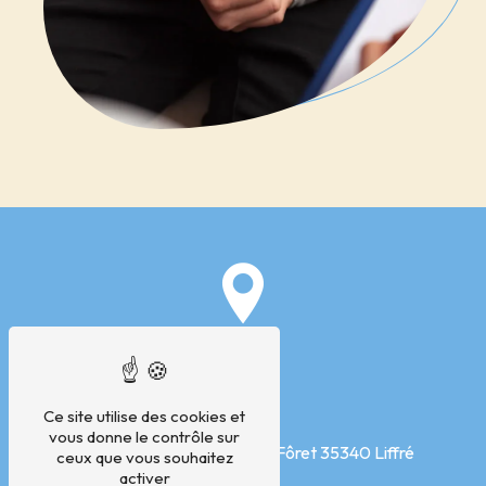
Ce site utilise des cookies et
Adresse
vous donne le contrôle sur
Pôle médical, Avenue de la Fôret
35340 Liffré
ceux que vous souhaitez
activer