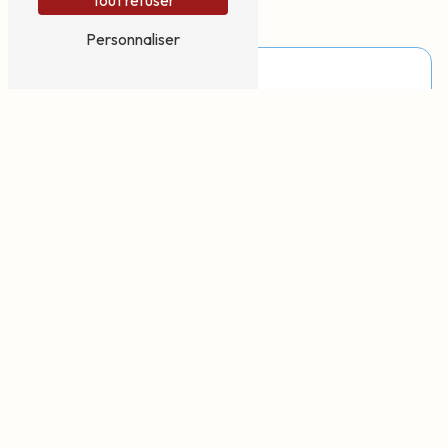
Tout refuser
contact@ah-sophro.fr
Personnaliser
N'hésitez pas à nous
contacter