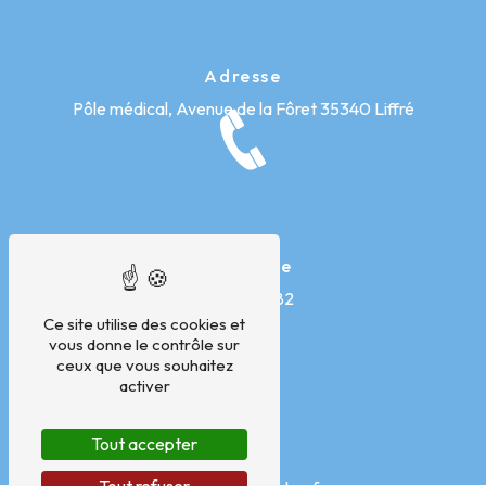
Adresse
Pôle médical, Avenue de la Fôret
35340 Liffré
Téléphone
07 76 11 36 82
Ce site utilise des cookies et
vous donne le contrôle sur
ceux que vous souhaitez
activer
Tout accepter
E-mail