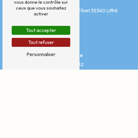
Adresse
vous donne le contrôle sur
ceux que vous souhaitez
Pôle médical, Avenue de la Fôret
35340 Liffré
activer
Tout accepter
Tout refuser
Personnaliser
Téléphone
07 76 11 36 82
E-mail
contact@ah-sophro.fr