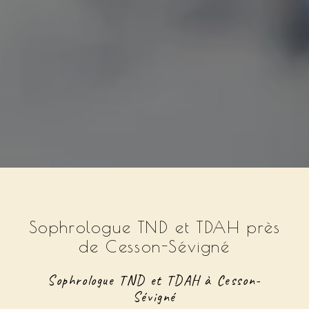
Sophrologue TND et TDAH près
de Cesson-Sévigné
Sophrologue TND et TDAH à Cesson-
Sévigné