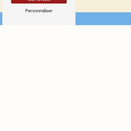
Personnaliser
Adresse
Pôle médical, Avenue de la Fôret
35340 Liffré
Téléphone
07 76 11 36 82