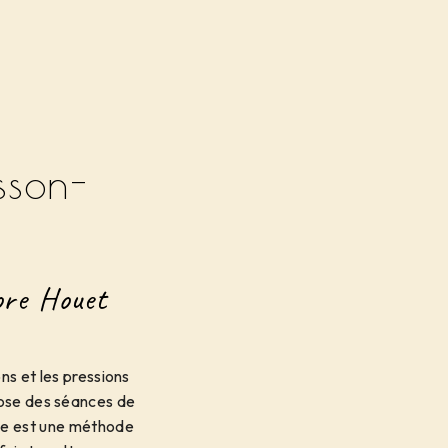
sson-
ore Houet
ns et les pressions
ose des séances de
gie est une méthode