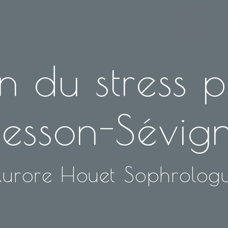
n du stress 
esson-Sévig
urore Houet Sophrolog