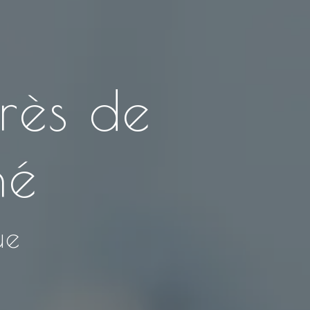
près de
né
ue