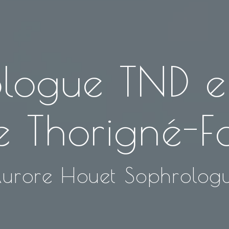
logue TND 
e Thorigné-Fo
urore Houet Sophrolog