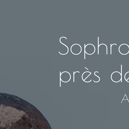
Sophro
près d
A