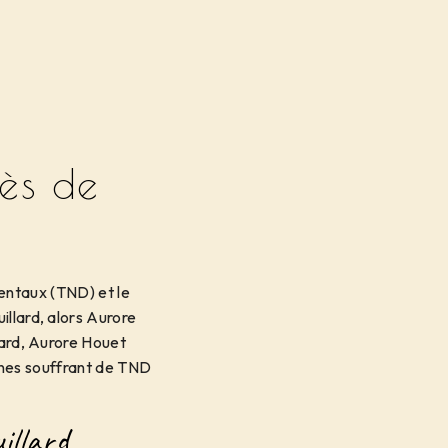
ès de
entaux (TND) et le
illard, alors Aurore
lard, Aurore Houet
nes souffrant de TND
illard