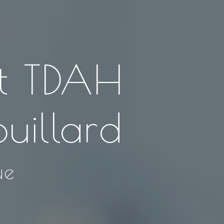
et TDAH
uillard
ue