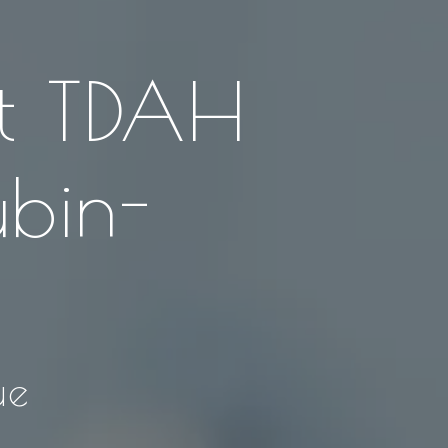
et TDAH
ubin-
ue