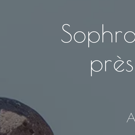
Sophro
près
A