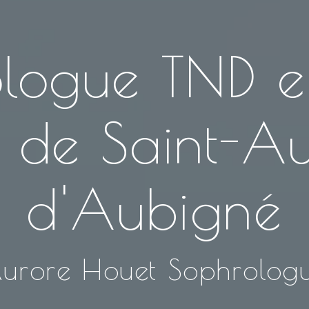
logue TND 
 de Saint-A
d'Aubigné
urore Houet Sophrolog