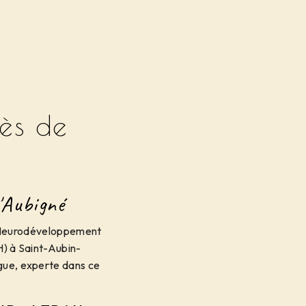
ès de
'Aubigné
u Neurodéveloppement
H) à Saint-Aubin-
gue, experte dans ce